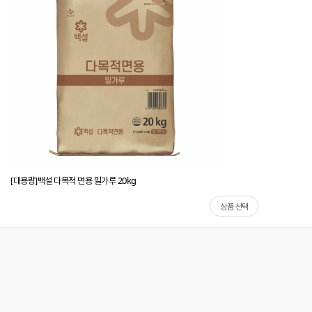
[대용량]백설 다목적 면용 밀가루 20kg
상품 선택