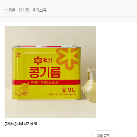
식용유 · 참기름 · 올리브유
[대용량]백설 콩기름 9L
상품 선택