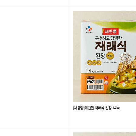
[대용량]해찬들 재래식 된장 14kg