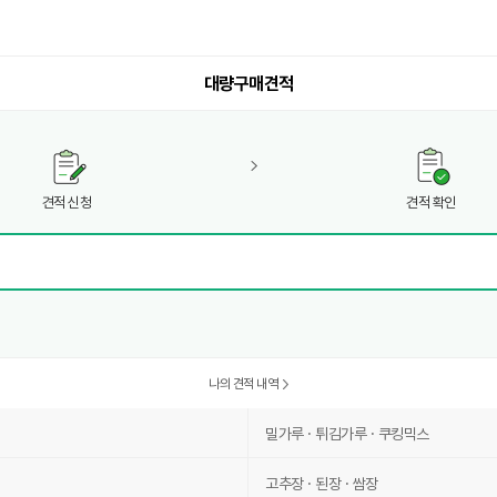
대량구매견적
견적 신청
견적 확인
나의 견적 내역
밀가루 · 튀김가루 · 쿠킹믹스
고추장 · 된장 · 쌈장