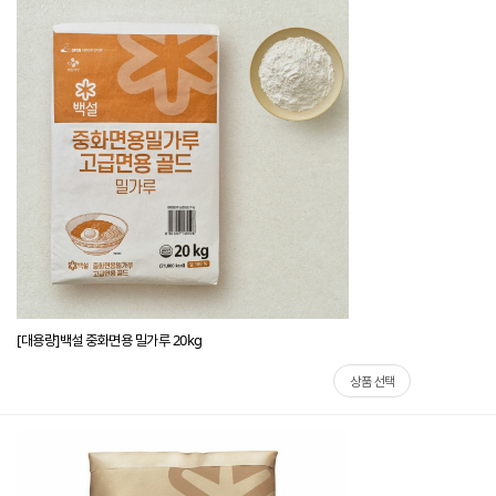
[대용량]백설 중화면용 밀가루 20kg
상품 선택