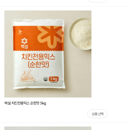
백설 치킨전용믹스 순한맛 5kg
상품 선택