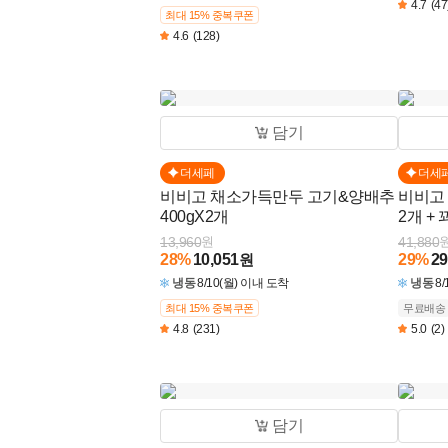
4.7
(47
최대 15% 중복쿠폰
4.6
(128)
담기
더세페
더세
비비고 채소가득만두 고기&양배추
비비고
400gX2개
2개 +
(총 6개
13,960
원
41,880
28
%
10,051
원
29
%
29
냉동
8/10(월) 이내 도착
냉동
8
최대 15% 중복쿠폰
무료배송
4.8
(231)
5.0
(2)
담기