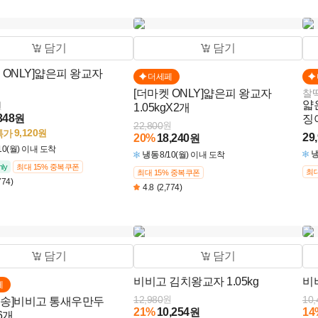
담기
담기
 ONLY]얇은피 왕교자
더세페
[더마켓 ONLY]얇은피 왕교자
찰
얇
원
1.05kgX2개
348
원
징
22,800
원
9,120
특가
원
29
20
%
18,240
원
/10(월) 이내 도착
냉동
8/10(월) 이내 도착
ly
최대 15% 중복쿠폰
최대
최대 15% 중복쿠폰
774)
4.8
(2,774)
담기
담기
비비고 김치왕교자 1.05kg
비
페
12,980
원
10,
배송]비비고 통새우만두
21
%
10,254
원
14
6개