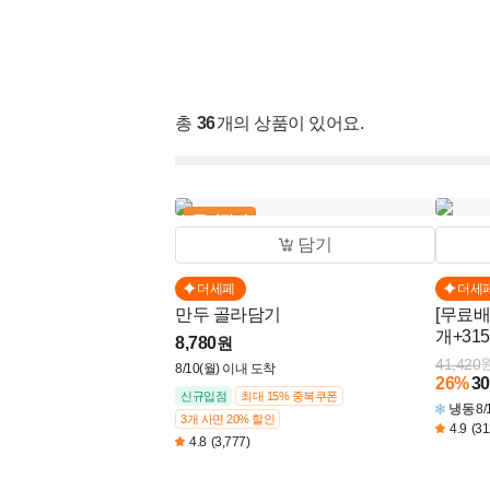
스팸 · 닭가슴살 · 햄
양념 · 소스 · 오일
총
36
개의 상품이 있어요.
계란 · 정육 · 수산
과일 · 채소
골라담기
간식 · 베이커리 · 시리얼
담기
음료 · 생수 · 유제품
더세페
더세
만두 골라담기
[무료배
분유 · 이유식
개+315
8,780
원
41,420
8/10(월) 이내 도착
건강식품
26
%
30
신규입점
최대 15% 중복쿠폰
냉동
8
3개 사면 20% 할인
선물세트
4.9
(31
4.8
(3,777)