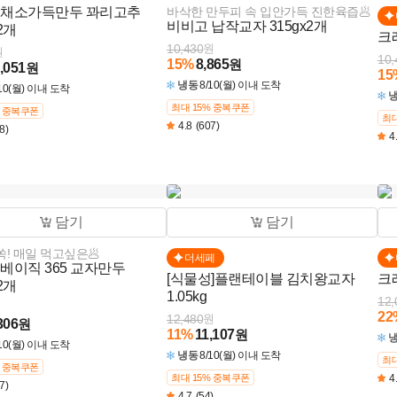
 채소가득만두 꽈리고추
바삭한 만두피 속 입안가득 진한육즙🥟
비비고 납작교자 315gx2개
2개
크
10,430
원
원
10,
15
%
8,865
원
,051
원
15
냉동
8/10(월) 이내 도착
/10(월) 이내 도착
최대 15% 중복쿠폰
% 중복쿠폰
최대
4.8
(607)
8)
4
담기
담기
쏙! 매일 먹고싶은🥟
더세페
베이직 365 교자만두
[식물성]플랜테이블 김치왕교자
크
2개
1.05kg
12,
22
12,480
원
306
원
11
%
11,107
원
/10(월) 이내 도착
냉동
8/10(월) 이내 도착
최대
% 중복쿠폰
최대 15% 중복쿠폰
4
7)
4.7
(54)