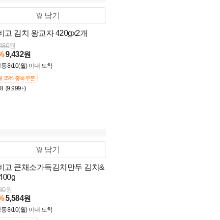
담기
비고 김치 왕교자 420gx2개
480
원
%
9,432
원
냉동
8/10(월) 이내 도착
 15% 중복쿠폰
.8
(9,999+)
담기
비고 큰채소가득김치만두 김치&
400g
80
원
%
5,584
원
냉동
8/10(월) 이내 도착