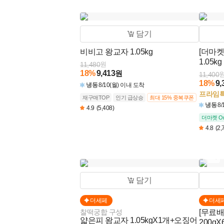
서비스
정기배송
담기
대용량 식자재
비비고 왕교자 1.05kg
[더마켓
1.05kg
11,480
원
기프트카드
18
%
9,413
원
11,400
18
%
9,
냉동
8/10(월) 이내 도착
대량구매 견적
프라임
재구매TOP
인기 급상승
최대 15% 중복쿠폰
냉동
8
4.9
(5,408)
더마켓 On
4.8
(2,
6개
담기
더세페
더세
찰떡궁합 구성
[무료
얇은피 왕교자 1.05kgX1개+오징어
200gX