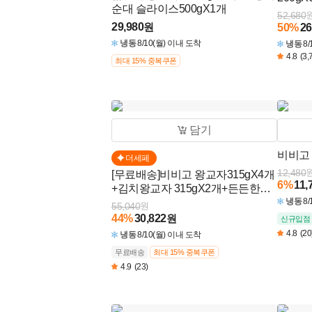
순대 슬라이스500gX1개
52,680
29,980
원
50
%
26
냉동
8/10(월) 이내 도착
냉동
8
4.8
(3,
최대 15% 중복쿠폰
담기
비비고 
더세페
12,480
[무료배송]비비고 왕교자315gX4개
6
%
11,
+김치왕교자 315gX2개+든든한섬
만두320gX2개 (총 8개)
냉동
8
55,040
원
44
%
30,822
원
신규입점
4.8
(20
냉동
8/10(월) 이내 도착
무료배송
최대 15% 중복쿠폰
4.9
(23)