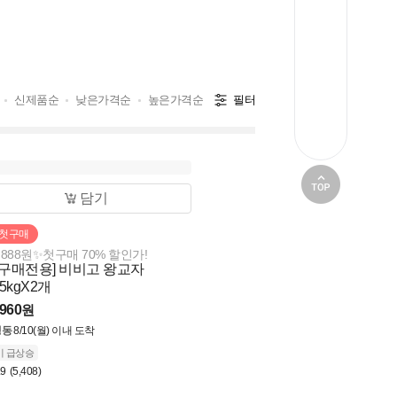
신제품순
낮은가격순
높은가격순
필터
담기
첫구매
,888원✨첫구매 70% 할인가!
첫구매전용] 비비고 왕교자
05kgX2개
,960
원
냉동
8/10(월) 이내 도착
기 급상승
.9
(5,408)