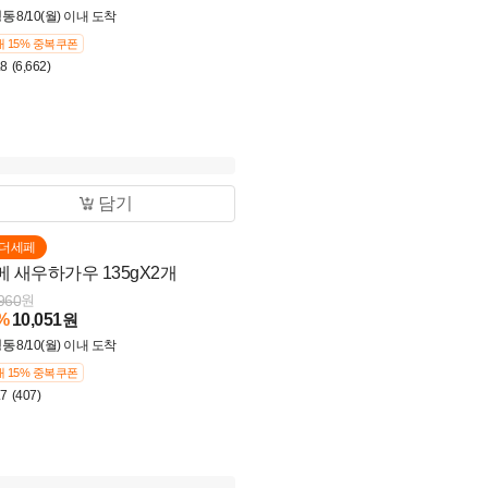
냉동
8/10(월) 이내 도착
 15% 중복쿠폰
.8
(6,662)
담기
더세페
메 새우하가우 135gX2개
960
원
%
10,051
원
냉동
8/10(월) 이내 도착
 15% 중복쿠폰
.7
(407)