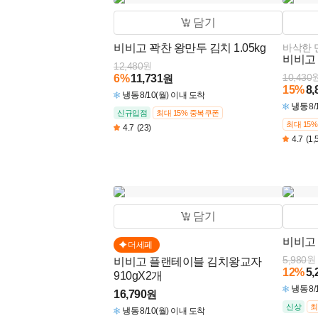
담기
비비고 꽉찬 왕만두 김치 1.05kg
바삭한 
비비고 
12,480
원
10,430
6
%
11,731
원
15
%
8,
냉동
8/10(월) 이내 도착
냉동
8
신규입점
최대 15% 중복쿠폰
최대 15
4.7
(23)
4.7
(1,
담기
비비고 
더세페
5,980
원
비비고 플랜테이블 김치왕교자
12
%
5,
910gX2개
냉동
8
16,790
원
신상
최
냉동
8/10(월) 이내 도착