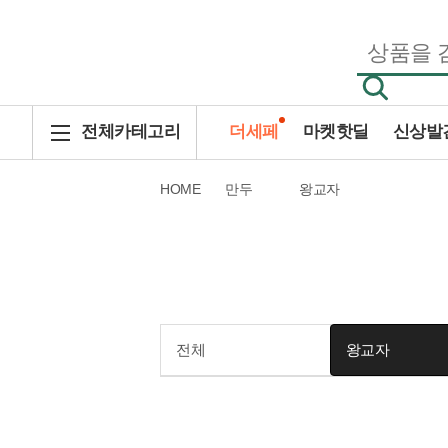
CJ THE MARKET
전체카테고리
더세페
마켓핫딜
신상발
추천테마
HOME
만두
왕교자
햇반 · 볶음밥 · 죽
국 · 반찬 · 메인요리
김치
전체
왕교자
만두
치킨 · 피자 · 분식
면요리 · 라면 · 국수