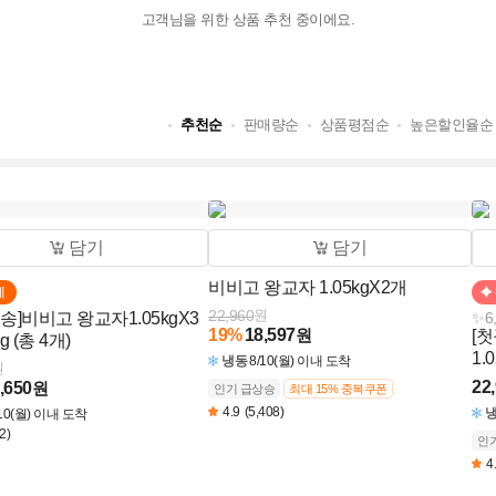
고객님을 위한 상품 추천 중이에요.
추천순
판매량순
상품평점순
높은할인율순
담기
담기
비비고 왕교자 1.05kgX2개
페
22,960
원
송]비비고 왕교자1.05kgX3
✨6
19
%
18,597
원
[
g (총 4개)
1.
냉동
8/10(월) 이내 도착
원
22
,650
원
인기 급상승
최대 15% 중복쿠폰
4.9
(5,408)
/10(월) 이내 도착
2)
인
4