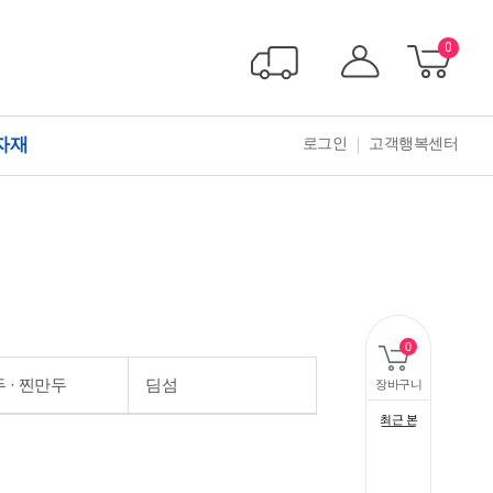
0
자재
로그인
고객행복센터
0
개 담김
 · 찐만두
딤섬
장바구니
최근 본