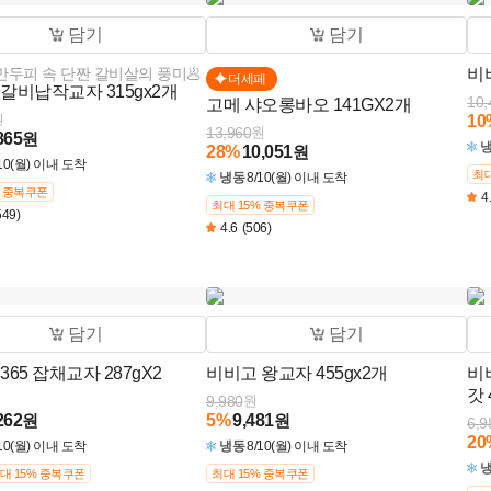
담기
담기
만두피 속 단짠 갈비살의 풍미🥟
비
더세페
갈비납작교자 315gx2개
10,
고메 샤오롱바오 141GX2개
원
10
13,960
원
865
원
28
%
10,051
원
/10(월) 이내 도착
최대
냉동
8/10(월) 이내 도착
% 중복쿠폰
4
최대 15% 중복쿠폰
549)
4.6
(506)
담기
담기
365 잡채교자 287gX2
비비고 왕교자 455gx2개
비
갓 
9,980
원
262
원
5
%
9,481
원
6,9
20
/10(월) 이내 도착
냉동
8/10(월) 이내 도착
대 15% 중복쿠폰
최대 15% 중복쿠폰