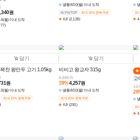
냉동
8/10(월) 이내 도착
원
,340
원
재구매TOP
최대 15% 중복쿠폰
최대
4.8
(2,128)
4
/10(월) 이내 도착
777)
담기
담기
꽉찬 왕만두 고기 1.05kg
비비고 왕교자 315g
원
6,980
원
고
731
원
39
%
4,257
원
13,
/10(월) 이내 도착
냉동
8/10(월) 이내 도착
28
최대 15% 중복쿠폰
최대 15% 중복쿠폰
)
4.8
(291)
최대
4