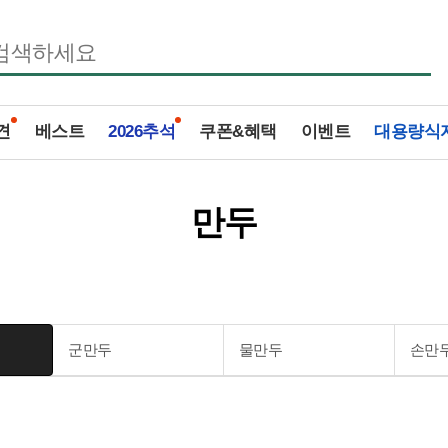
견
베스트
2026추석
쿠폰&혜택
이벤트
대용량식
만두
군만두
물만두
손만두