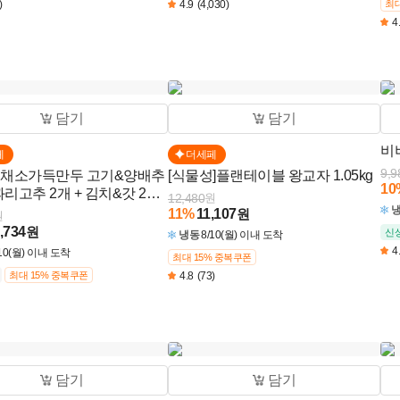
)
4.9
(4,030)
최대
4
담기
담기
비
페
더세페
9,9
 채소가득만두 고기&양배추
[식물성]플랜테이블 왕교자 1.05kg
10
 꽈리고추 2개 + 김치&갓 2개
12,480
원
)
11
%
11,107
원
원
,734
원
신
냉동
8/10(월) 이내 도착
4
/10(월) 이내 도착
최대 15% 중복쿠폰
최대 15% 중복쿠폰
4.8
(73)
담기
담기