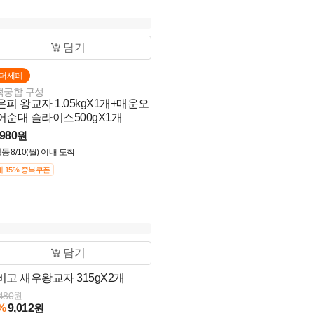
담기
더세페
떡궁합 구성
은피 왕교자 1.05kgX1개+매운오
어순대 슬라이스500gX1개
,980
원
냉동
8/10(월) 이내 도착
 15% 중복쿠폰
담기
비고 새우왕교자 315gX2개
480
원
%
9,012
원