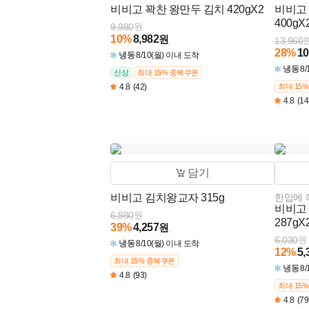
비비고 꽉찬 왕만두 김치 420gX2
비비고
400gX
9,980
원
10
%
8,982
원
13,960
28
%
10
냉동
8/10(월) 이내 도착
냉동
8
신상
최대 15% 중복쿠폰
4.8
(42)
최대 15
4.8
(14
담기
비비고 김치왕교자 315g
한입에 
비비고 
6,980
원
287gX
39
%
4,257
원
6,030
원
냉동
8/10(월) 이내 도착
12
%
5,
최대 15% 중복쿠폰
냉동
8
4.8
(93)
최대 15
4.8
(79