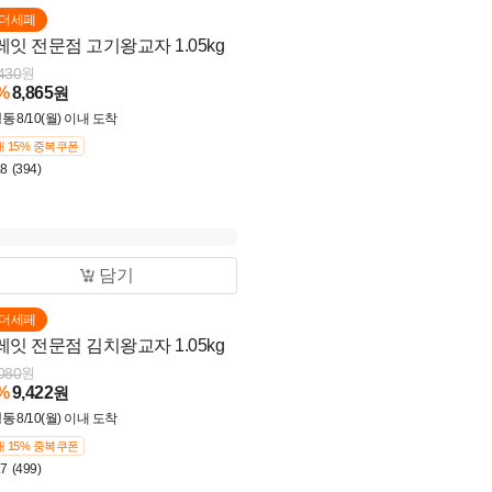
더세페
레잇 전문점 고기왕교자 1.05kg
430
원
%
8,865
원
냉동
8/10(월) 이내 도착
 15% 중복쿠폰
.8
(394)
담기
더세페
레잇 전문점 김치왕교자 1.05kg
080
원
%
9,422
원
냉동
8/10(월) 이내 도착
 15% 중복쿠폰
.7
(499)