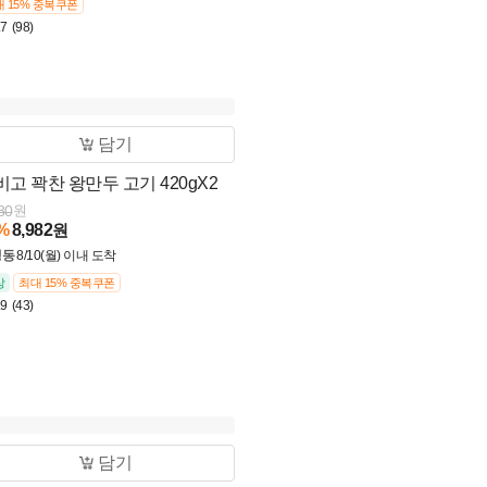
 15% 중복쿠폰
.7
(98)
담기
비고 꽉찬 왕만두 고기 420gX2
80
원
%
8,982
원
냉동
8/10(월) 이내 도착
상
최대 15% 중복쿠폰
.9
(43)
담기