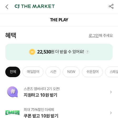
공유
THE PLAY
혜택
로그인
해 주세요
22,530
원 더 받을 수 있어요!
툴팁열기
전체
매일참여
시즌
NEW
쉬운참여
스페
스푼즈 앰버서더 2기 오픈!
지원하고 10원 받기
최대 75%할인 더세페
쿠폰 받고 10원 받기